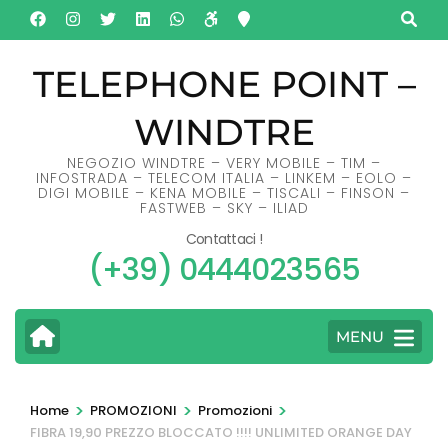
Salta
al
contenuto
TELEPHONE POINT –
(premi
WINDTRE
Invio)
NEGOZIO WINDTRE – VERY MOBILE – TIM –
INFOSTRADA – TELECOM ITALIA – LINKEM – EOLO –
DIGI MOBILE – KENA MOBILE – TISCALI – FINSON –
FASTWEB – SKY – ILIAD
Contattaci !
(+39) 0444023565
MENU
>
>
>
Home
PROMOZIONI
Promozioni
FIBRA 19,90 PREZZO BLOCCATO !!!! UNLIMITED ORANGE DAY