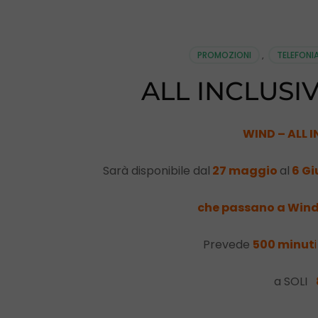
PROMOZIONI
,
TELEFONI
ALL INCLUSI
WIND – ALL I
Sarà disponibile dal
27 maggio
al
6 G
che passano a Wind 
Prevede
5
00
minut
i
a SOLI