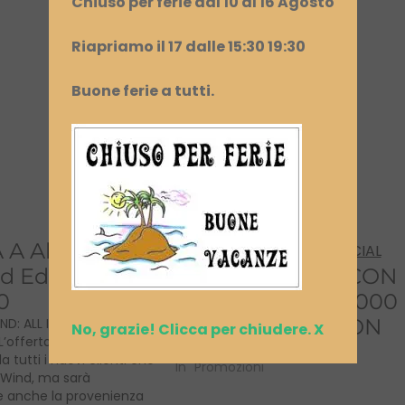
Chiuso per ferie dal 10 al 16 Agosto
Riapriamo il 17 dalle 15:30 19:30
Buone ferie a tutti.
A All Inclusive
d Edition 10 –
PASSA A WIND CON
0
ALL INCLUSIVE 1000
– LIMITED EDITION
ND: ALL INCLUSIVE LIMITED
No, grazie! Clicca per chiudere. X
L’offerta speciale è
23 Luglio 2015
a tutti i nuovi clienti che
In "Promozioni"
 Wind, ma sarà
 anche la provenienza