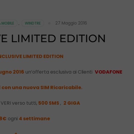
27 Maggio 2016
A MOBILE
,
WINDTRE
VE LIMITED EDITION
NCLUSIVE LIMITED EDITION
iugno
2016
un’offerta esclusiva ai Clienti
VODAFONE
con una nuova SIM Ricaricabile.
VERI verso tutti,
5
00
SMS
,
2
GIGA
8
€
ogni
4 settimane