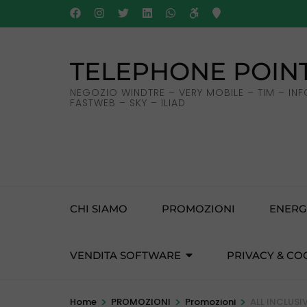
Salta
al
contenuto
TELEPHONE POINT
(premi
Invio)
NEGOZIO WINDTRE – VERY MOBILE – TIM – INF
FASTWEB – SKY – ILIAD
CHI SIAMO
PROMOZIONI
ENERG
VENDITA SOFTWARE
PRIVACY & CO
>
>
>
Home
PROMOZIONI
Promozioni
ALL INCLUSI