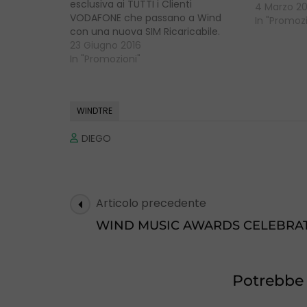
esclusiva ai TUTTI i Clienti
del proprio
4 Marzo 20
VODAFONE che passano a Wind
telefonia 
In "Promozi
con una nuova SIM Ricaricabile.
VERI verso 
Prevede 500 minuti VERI verso tutti,
23 Giugno 2016
tutti e 5 G
500 SMS , 2 GIGA a SOLI 8€ ogni 4
In "Promozioni"
settimane.
settimane + Acquista un nuovo
cellulare e avrai in regalo 50GB PER
2…
WINDTRE
DIEGO
Navigazione
Articolo precedente
articoli
WIND MUSIC AWARDS CELEBRA
Potrebbe a