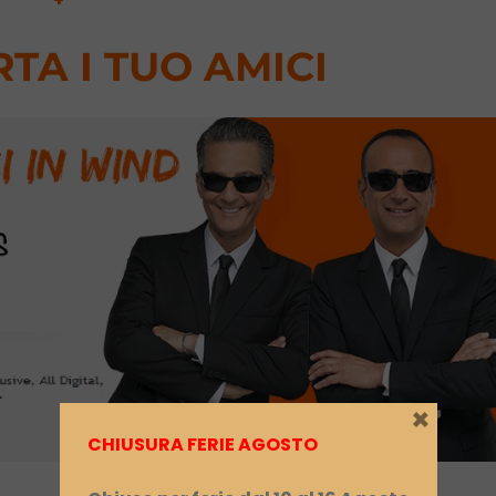
+
TA I TUO AMICI
×
CHIUSURA FERIE AGOSTO