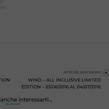
 attuale operatore di
17
mobile. 1000 minuti
oni"
tutti, 100 SMS verso
IGA a soli 10 euro ogni 4
 Dal 4 Marzo al 13…
Articolo successivo
TION
WIND – ALL INCLUSIVE LIMITED
EDITION – 23/06/2016 AL 04/07/2016
nche interessarti...