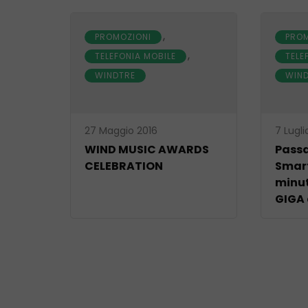
,
PROMOZIONI
PROM
,
TELEFONIA MOBILE
TELE
WINDTRE
WIN
27 Maggio 2016
7 Lugli
WIND MUSIC AWARDS
Passa
CELEBRATION
Smart
minut
GIGA 