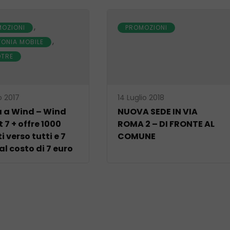
,
OZIONI
PROMOZIONI
,
FONIA MOBILE
DTRE
o 2017
14 Luglio 2018
 a Wind – Wind
NUOVA SEDE IN VIA
 7 + offre 1000
ROMA 2 – DI FRONTE AL
i verso tutti e 7
COMUNE
al costo di 7 euro